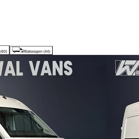
(
60
)
Bakwagen
(
44
)