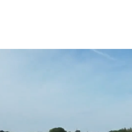
tact met ons op!
 contactpagina