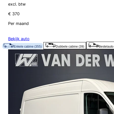
excl. btw
€
370
Per maand
Bekijk auto
Enkele cabine
(
355
)
Dubbele cabine
(
39
)
Bestelauto