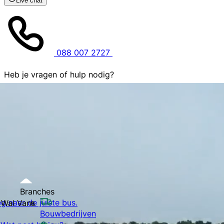
Live chat
088 007 2727
Heb je vragen of hulp nodig?
Wij staan je 7 dagen per week te woord. Neem direct con
Bel 088 007 2727
WhatsApp Bericht
Ga naar onze
Voorraad
Help mij kiezen
Voor wie
Voordelen Van der Wal Vans
Branches
Zakelijk leasen
 naar de juiste bus.
 Wal Vans
Gratis levering door heel Nederland
Bouwbedrijven
100+ jaar ervaring