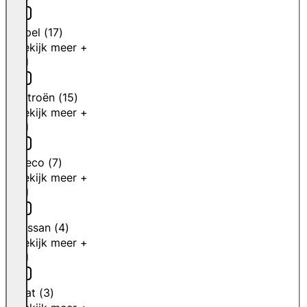
Opel
(
17
)
Bekijk meer +
Citroën
(
15
)
Bekijk meer +
Iveco
(
7
)
Bekijk meer +
Nissan
(
4
)
Bekijk meer +
Fiat
(
3
)