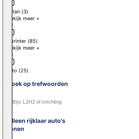
Citan
(
3
)
Bekijk meer +
Sprinter
(
85
)
Bekijk meer +
Vito
(
25
)
Zoek op trefwoorden
Alleen rijklaar auto's
tonen