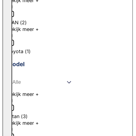
Bekijk meer +
MAN
(
2
)
Bekijk meer +
Toyota
(
1
)
Model
Bekijk meer +
Citan
(
3
)
Bekijk meer +