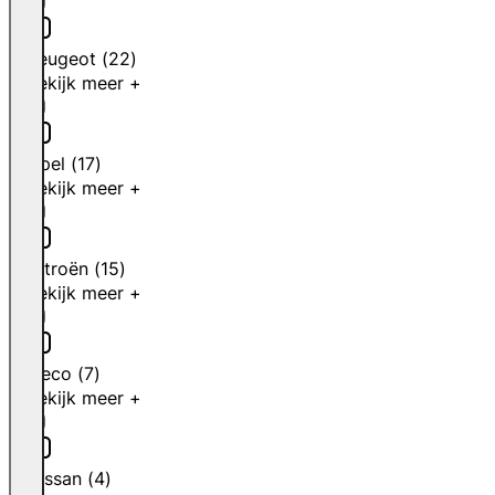
Peugeot
(
22
)
Bekijk meer +
Opel
(
17
)
Bekijk meer +
Citroën
(
15
)
Bekijk meer +
Iveco
(
7
)
Bekijk meer +
Nissan
(
4
)