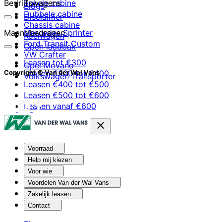
Bedrijfswagens
Enkele cabine
Blogs
Dubbele cabine
Disclaimer
Chassis cabine
Maandbedragen
Mercedes Sprinter
Koelwagen
Ford Transit Custom
Open laadbak
VW Crafter
Leasen tot €300
Opel Movano
Leasen €300 tot €400
Copyright © Van der Wal Vans
Volkswagen Transporter
Leasen €400 tot €500
Leasen €500 tot €600
Leasen vanaf €600
Voorraad
Help mij kiezen
Voor wie
Voordelen Van der Wal Vans
Zakelijk leasen
Contact