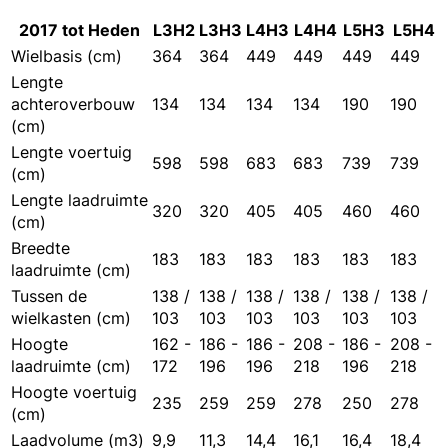
2017 tot Heden
L3H2
L3H3
L4H3
L4H4
L5H3
L5H4
Wielbasis (cm)
364
364
449
449
449
449
Lengte
achteroverbouw
134
134
134
134
190
190
(cm)
Lengte voertuig
598
598
683
683
739
739
(cm)
Lengte laadruimte
320
320
405
405
460
460
(cm)
Breedte
183
183
183
183
183
183
laadruimte (cm)
Tussen de
138 /
138 /
138 /
138 /
138 /
138 /
wielkasten (cm)
103
103
103
103
103
103
Hoogte
162 -
186 -
186 -
208 -
186 -
208 -
laadruimte (cm)
172
196
196
218
196
218
Hoogte voertuig
235
259
259
278
250
278
(cm)
Laadvolume (m3)
9,9
11,3
14,4
16,1
16,4
18,4