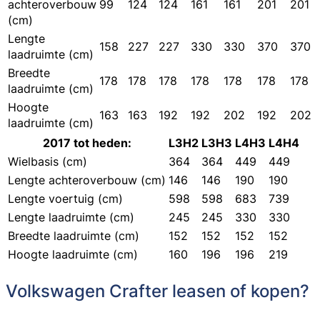
achteroverbouw
99
124
124
161
161
201
201
(cm)
Lengte
158
227
227
330
330
370
370
laadruimte (cm)
Breedte
178
178
178
178
178
178
178
laadruimte (cm)
Hoogte
163
163
192
192
202
192
202
laadruimte (cm)
2017 tot heden:
L3H2
L3H3
L4H3
L4H4
Wielbasis (cm)
364
364
449
449
Lengte achteroverbouw (cm)
146
146
190
190
Lengte voertuig (cm)
598
598
683
739
Lengte laadruimte (cm)
245
245
330
330
Breedte laadruimte (cm)
152
152
152
152
Hoogte laadruimte (cm)
160
196
196
219
Volkswagen Crafter leasen of kopen?