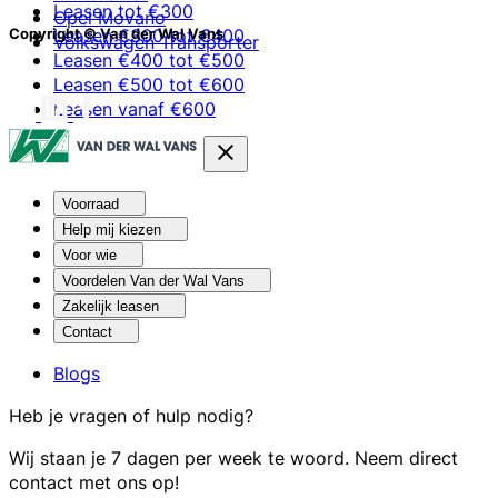
Leasen tot €300
Opel Movano
Leasen €300 tot €400
Copyright © Van der Wal Vans
Volkswagen Transporter
Leasen €400 tot €500
Leasen €500 tot €600
Leasen vanaf €600
Voorraad
Help mij kiezen
Voor wie
Voordelen Van der Wal Vans
Zakelijk leasen
Contact
Blogs
Heb je vragen of hulp nodig?
Wij staan je 7 dagen per week te woord. Neem direct
contact met ons op!