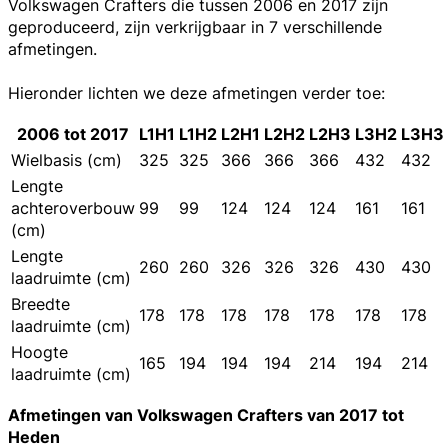
Volkswagen Crafters die tussen 2006 en 2017 zijn
geproduceerd, zijn verkrijgbaar in 7 verschillende
afmetingen.
Hieronder lichten we deze afmetingen verder toe:
2006 tot 2017
L1H1
L1H2
L2H1
L2H2
L2H3
L3H2
L3H3
Wielbasis (cm)
325
325
366
366
366
432
432
Lengte
achteroverbouw
99
99
124
124
124
161
161
(cm)
Lengte
260
260
326
326
326
430
430
laadruimte (cm)
Breedte
178
178
178
178
178
178
178
laadruimte (cm)
Hoogte
165
194
194
194
214
194
214
laadruimte (cm)
Afmetingen van Volkswagen Crafters van 2017 tot
Heden