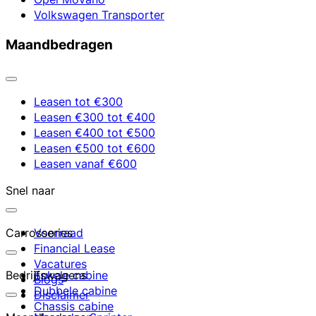
Volkswagen Transporter
Maandbedragen
Leasen tot €300
Leasen €300 tot €400
Leasen €400 tot €500
Leasen €500 tot €600
Leasen vanaf €600
Snel naar
Carrosseries
Voorraad
Financial Lease
Vacatures
Bedrijfswagens
Enkele cabine
Blogs
Dubbele cabine
Disclaimer
Chassis cabine