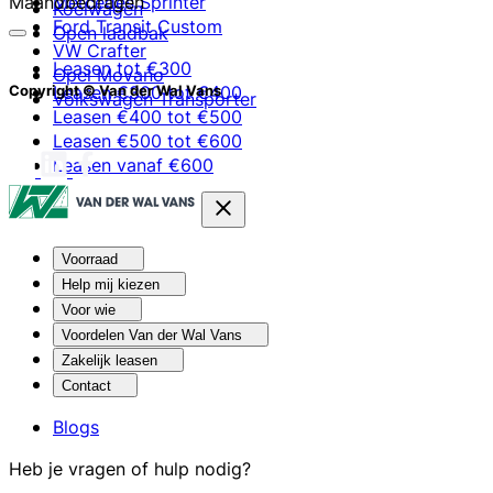
Maandbedragen
Mercedes Sprinter
Koelwagen
Ford Transit Custom
Open laadbak
VW Crafter
Leasen tot €300
Opel Movano
Leasen €300 tot €400
Copyright © Van der Wal Vans
Volkswagen Transporter
Leasen €400 tot €500
Leasen €500 tot €600
Leasen vanaf €600
Voorraad
Help mij kiezen
Voor wie
Voordelen Van der Wal Vans
Zakelijk leasen
Contact
Blogs
Heb je vragen of hulp nodig?