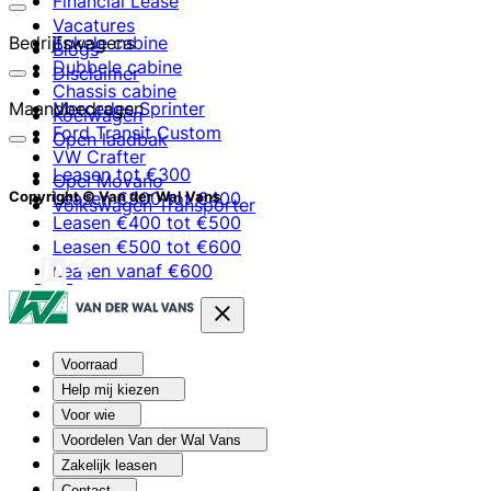
Financial Lease
Vacatures
Bedrijfswagens
Enkele cabine
Blogs
Dubbele cabine
Disclaimer
Chassis cabine
Maandbedragen
Mercedes Sprinter
Koelwagen
Ford Transit Custom
Open laadbak
VW Crafter
Leasen tot €300
Opel Movano
Leasen €300 tot €400
Copyright © Van der Wal Vans
Volkswagen Transporter
Leasen €400 tot €500
Leasen €500 tot €600
Leasen vanaf €600
Voorraad
Help mij kiezen
Voor wie
Voordelen Van der Wal Vans
Zakelijk leasen
Contact