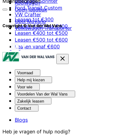
Maandbedragen
Mercedes Sprinter
Koelwagen
Ford Transit Custom
Open laadbak
VW Crafter
Leasen tot €300
Opel Movano
Leasen €300 tot €400
Copyright © Van der Wal Vans
Volkswagen Transporter
Leasen €400 tot €500
Leasen €500 tot €600
Leasen vanaf €600
Voorraad
Help mij kiezen
Voor wie
Voordelen Van der Wal Vans
Zakelijk leasen
Contact
Blogs
Heb je vragen of hulp nodig?