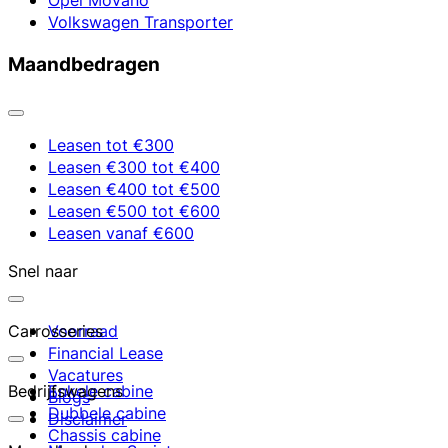
Volkswagen Transporter
Maandbedragen
Leasen tot €300
Leasen €300 tot €400
Leasen €400 tot €500
Leasen €500 tot €600
Leasen vanaf €600
Snel naar
Carrosseries
Voorraad
Financial Lease
Vacatures
Bedrijfswagens
Enkele cabine
Blogs
Dubbele cabine
Disclaimer
Chassis cabine