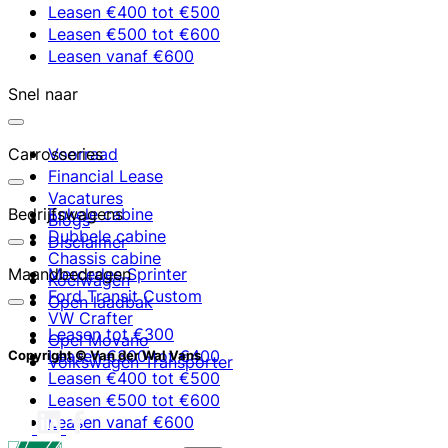
Leasen €400 tot €500
Leasen €500 tot €600
Leasen vanaf €600
Snel naar
Carrosseries
Voorraad
Financial Lease
Vacatures
Bedrijfswagens
Enkele cabine
Blogs
Dubbele cabine
Disclaimer
Chassis cabine
Maandbedragen
Mercedes Sprinter
Koelwagen
Ford Transit Custom
Open laadbak
VW Crafter
Leasen tot €300
Opel Movano
Leasen €300 tot €400
Copyright © Van der Wal Vans
Volkswagen Transporter
Leasen €400 tot €500
Leasen €500 tot €600
Leasen vanaf €600