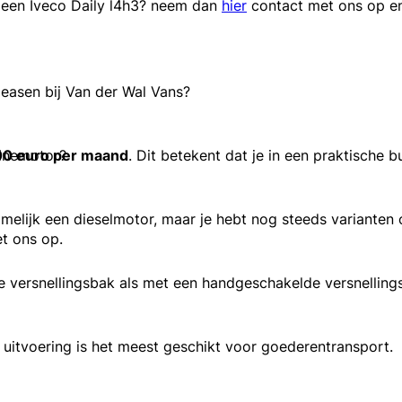
n een Iveco Daily l4h3? neem dan
hier
contact met ons op en
leasen bij Van der Wal Vans?
zinemotor?
00 euro per maand
. Dit betekent dat je in een praktische b
elijk een dieselmotor, maar je hebt nog steeds varianten 
t ons op.
e versnellingsbak als met een handgeschakelde versnelling
e uitvoering is het meest geschikt voor goederentransport.