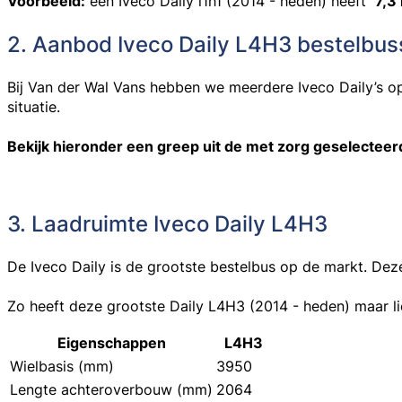
Voorbeeld:
een
Iveco Daily l1h1 (2014 - heden)
heeft
7,3
2. Aanbod Iveco Daily L4H3 bestelbu
Bij
Van der Wal Vans
hebben we meerdere Iveco Daily’s op v
situatie.
Bekijk hieronder een greep uit de met zorg geselecteer
3. Laadruimte Iveco Daily L4H3
De Iveco Daily is de grootste bestelbus op de markt. Dez
Zo heeft deze grootste Daily L4H3 (2014 - heden) maar li
Eigenschappen
L4H3
Wielbasis (mm)
3950
Lengte achteroverbouw (mm)
2064