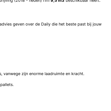
ijving (2018 - heden) l1h1
9,5 m3
beschikbaar heeft.
advies geven over de Daily die het beste past bij jouw
s, vanwege zijn enorme laadruimte en kracht.
pallets.