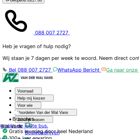
Geopend tot
17:00
088 007 2727
Heb je vragen of hulp nodig?
Wij staan je 7 dagen per week te woord. Neem direct con
Bel 088 007 2727
WhatsApp Bericht
Ga naar onze
Voorraad
Help mij kiezen
Voor wie
Voordelen Van der Wal Vans
Branches
Zakelijk leasen
 naar de juiste bus.
 Wal Vans
Gratis levering door heel Nederland
Bouwbedrijven
100+ jaar ervaring