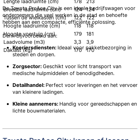
Lengte laadruimte (cm)
178
213
De Toyota ProAce City is een ideale bedrijfswagen voor
Breedte laadruimte (cm)
124
124
ondernemers die veel werken in de stad en behoefte
Tussen de wielkasten (cm)
122
122
hebben aan een compacte, efficiënte oplossing.
Hoogte laadruimte (cm)
118
118
Hoogte voertuig (cm)
179
181
Denk bijvoorbeeld aan:
Laadvolume (m3)
3,3
3,9
Koeriersdiensten:
Ideaal voor pakketbezorging in
Daklast (kg)
170
170
steden en dorpen.
Zorgsector:
Geschikt voor licht transport van
medische hulpmiddelen of benodigdheden.
Detailhandel:
Perfect voor leveringen en het vervoer
van kleinere ladingen.
Kleine aannemers:
Handig voor gereedschappen en
lichte bouwmaterialen.