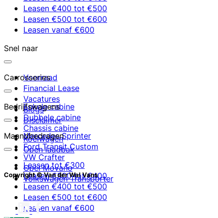
Leasen €400 tot €500
Leasen €500 tot €600
Leasen vanaf €600
Snel naar
Carrosseries
Voorraad
Financial Lease
Vacatures
Bedrijfswagens
Enkele cabine
Blogs
Dubbele cabine
Disclaimer
Chassis cabine
Maandbedragen
Mercedes Sprinter
Koelwagen
Ford Transit Custom
Open laadbak
VW Crafter
Leasen tot €300
Opel Movano
Leasen €300 tot €400
Copyright © Van der Wal Vans
Volkswagen Transporter
Leasen €400 tot €500
Leasen €500 tot €600
Leasen vanaf €600