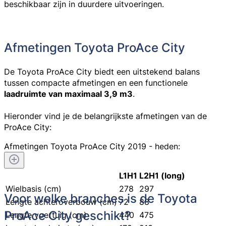
beschikbaar zijn in duurdere uitvoeringen.
Afmetingen Toyota ProAce City
De Toyota ProAce City biedt een uitstekend balans
tussen compacte afmetingen en een functionele
laadruimte van maximaal 3,9 m3
.
Hieronder vind je de belangrijkste afmetingen van de
ProAce City:
Afmetingen Toyota ProAce City 2019 - heden:
L1H1
L2H1 (long)
Wielbasis (cm)
278
297
Voor welke branches is de Toyota
Lengte achteroverbouw (cm)
72
88
ProAce City geschikt?
Lengte voertuig (cm)
440
475