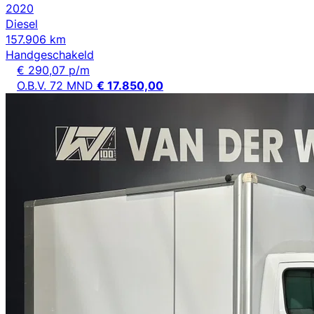
2020
Diesel
157.906 km
Handgeschakeld
€ 290,07 p/m
O.B.V. 72 MND
€ 17.850,00