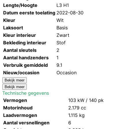
Lengte/Hoogte
L3 H1
Datum eerste toelating
2022-08-30
Kleur
Wit
Laksoort
Basis
Kleur interieur
Zwart
Bekleding interieur
Stof
Aantal sleutels
2
Aantal handzenders
1
Verbruik gemiddeld
9.1
Nieuw/occasion
Occasion
Bekijk meer
Bekijk meer
Technische gegevens
Vermogen
103 kW / 140 pk
Motorinhoud
2.179 cc
Laadvermogen
1.115 kg
Aantal versnellingen
6