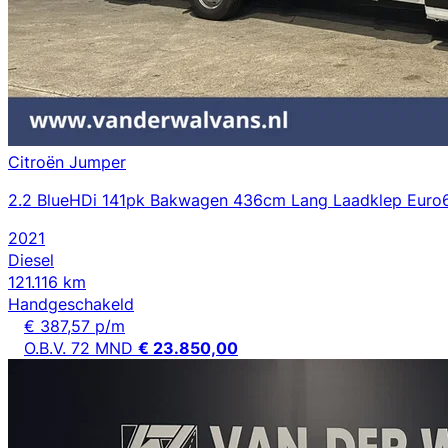
Citroën Jumper
2.2 BlueHDi 141pk Bakwagen 436cm Lang Laadklep Euro6
2021
Diesel
121.116 km
Handgeschakeld
€ 387,57 p/m
O.B.V. 72 MND
€ 23.850,00