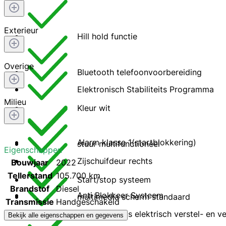
Exterieur
Hill hold functie
Overige
Bluetooth telefoonvoorbereiding
Elektronisch Stabiliteits Programma
Milieu
Kleur wit
Alarm klasse 1(startblokkering)
stuur multifunctioneel
Eigenschappen
Zijschuifdeur rechts
Bouwjaar
2022
Tellerstand
105.700 km
Start/stop systeem
Brandstof
Diesel
Anti Blokkeer Systeem
multimedia scherm standaard
Transmissie
Handgeschakeld
Buitenspiegels elektrisch verstel- en 
Bekijk alle eigenschappen en gegevens