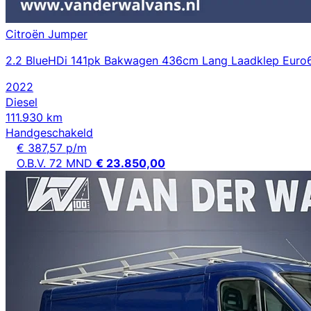
Citroën Jumper
2.2 BlueHDi 141pk Bakwagen 436cm Lang Laadklep Euro6 
2022
Diesel
111.930 km
Handgeschakeld
€ 387,57 p/m
O.B.V. 72 MND
€ 23.850,00