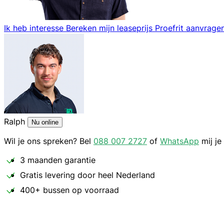
Ik heb interesse
Bereken mijn leaseprijs
Proefrit aanvrage
Ralph
Nu online
Wil je ons spreken? Bel
088 007 2727
of
WhatsApp
mij je
3 maanden garantie
Gratis levering door heel Nederland
400+ bussen op voorraad