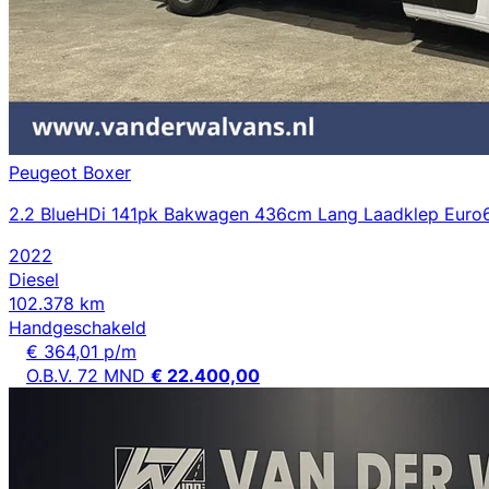
Peugeot Boxer
2.2 BlueHDi 141pk Bakwagen 436cm Lang Laadklep Euro6 
2022
Diesel
102.378 km
Handgeschakeld
€ 364,01 p/m
O.B.V. 72 MND
€ 22.400,00