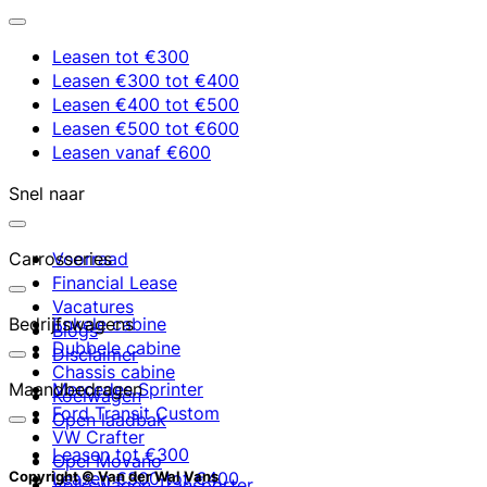
Leasen tot €300
Leasen €300 tot €400
Leasen €400 tot €500
Leasen €500 tot €600
Leasen vanaf €600
Snel naar
Carrosseries
Voorraad
Financial Lease
Vacatures
Bedrijfswagens
Enkele cabine
Blogs
Dubbele cabine
Disclaimer
Chassis cabine
Maandbedragen
Mercedes Sprinter
Koelwagen
Ford Transit Custom
Open laadbak
VW Crafter
Leasen tot €300
Opel Movano
Leasen €300 tot €400
Copyright © Van der Wal Vans
Volkswagen Transporter