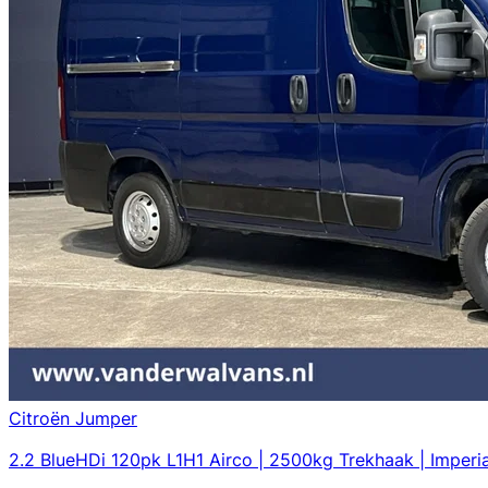
Citroën Jumper
2.2 BlueHDi 120pk L1H1 Airco | 2500kg Trekhaak | Imperi