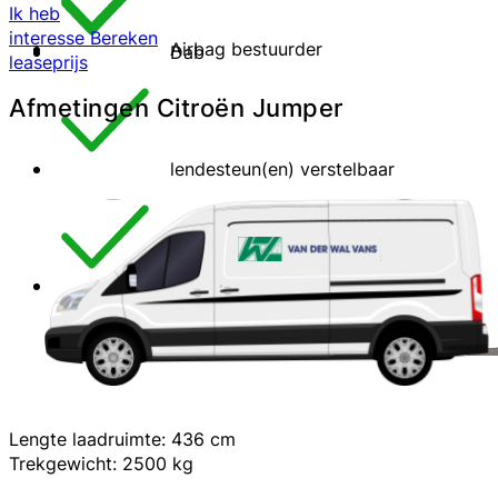
Ik heb
interesse
Bereken
Airbag bestuurder
Dab
leaseprijs
Afmetingen Citroën Jumper
lendesteun(en) verstelbaar
centrale vergrendeling
Lengte laadruimte: 436 cm
Trekgewicht: 2500 kg