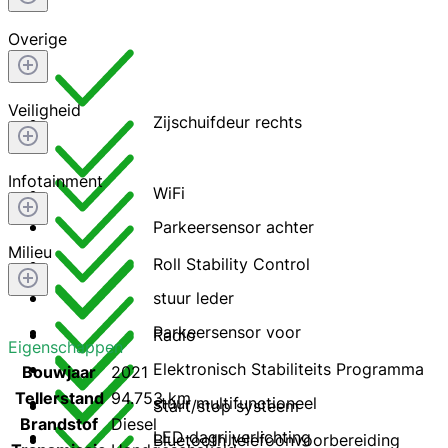
Overige
Veiligheid
Zijschuifdeur rechts
Infotainment
WiFi
Parkeersensor achter
Milieu
Roll Stability Control
stuur leder
Parkeersensor voor
Radio
Eigenschappen
Elektronisch Stabiliteits Programma
Bouwjaar
2021
Tellerstand
94.753 km
stuur multifunctioneel
Start/stop systeem
Brandstof
Diesel
LED dagrijverlichting
Bluetooth telefoonvoorbereiding