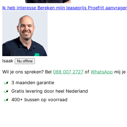
Ik heb interesse
Bereken mijn leaseprijs
Proefrit aanvrage
Isaak
Nu offline
Wil je ons spreken? Bel
088 007 2727
of
WhatsApp
mij je
3 maanden garantie
Gratis levering door heel Nederland
400+ bussen op voorraad