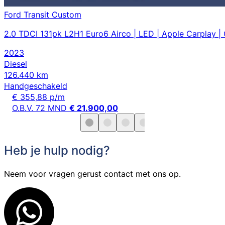
Ford Transit Custom
2.0 TDCI 131pk L2H1 Euro6 Airco | LED | Apple Carplay |
2023
Diesel
126.440 km
Handgeschakeld
€ 355,88 p/m
O.B.V. 72 MND
€ 21.900,00
Heb je hulp nodig?
Neem voor vragen gerust contact met ons op.