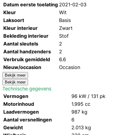
Datum eerste toelating
2021-02-03
Kleur
Wit
Laksoort
Basis
Kleur interieur
Zwart
Bekleding interieur
Stof
Aantal sleutels
2
Aantal handzenders
2
Verbruik gemiddeld
6.6
Nieuw/occasion
Occasion
Bekijk meer
Bekijk meer
Technische gegevens
Vermogen
96 kW / 131 pk
Motorinhoud
1.995 cc
Laadvermogen
987 kg
Aantal versnellingen
6
Gewicht
2.013 kg