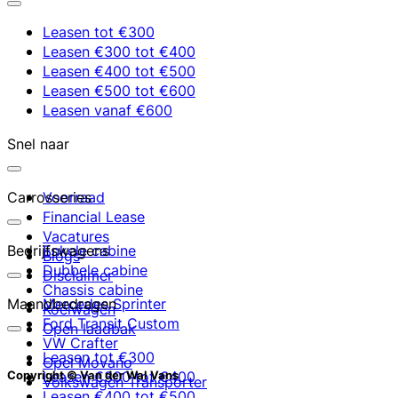
Leasen tot €300
Leasen €300 tot €400
Leasen €400 tot €500
Leasen €500 tot €600
Leasen vanaf €600
Snel naar
Carrosseries
Voorraad
Financial Lease
Vacatures
Bedrijfswagens
Enkele cabine
Blogs
Dubbele cabine
Disclaimer
Chassis cabine
Maandbedragen
Mercedes Sprinter
Koelwagen
Ford Transit Custom
Open laadbak
VW Crafter
Leasen tot €300
Opel Movano
Leasen €300 tot €400
Copyright © Van der Wal Vans
Volkswagen Transporter
Leasen €400 tot €500