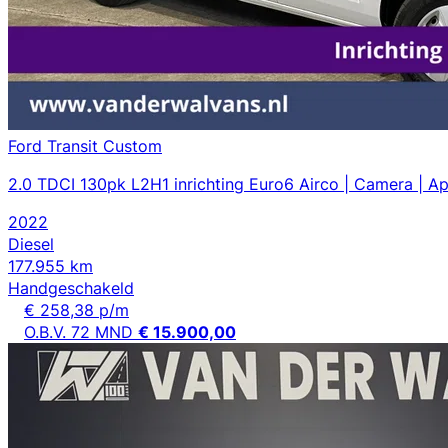
Ford Transit Custom
2.0 TDCI 130pk L2H1 inrichting Euro6 Airco | Camera | Ap
2022
Diesel
177.955 km
Handgeschakeld
€ 258,38 p/m
O.B.V. 72 MND
€ 15.900,00