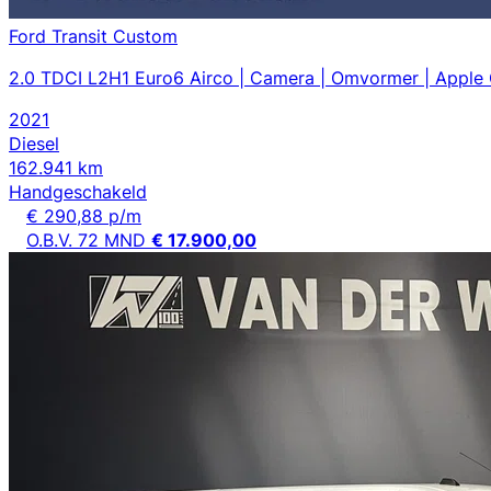
Ford Transit Custom
2.0 TDCI L2H1 Euro6 Airco | Camera | Omvormer | Apple C
2021
Diesel
162.941 km
Handgeschakeld
€ 290,88 p/m
O.B.V. 72 MND
€ 17.900,00