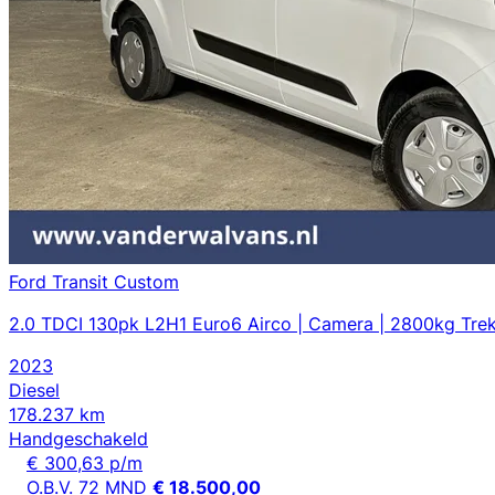
Ford Transit Custom
2.0 TDCI 130pk L2H1 Euro6 Airco | Camera | 2800kg Trek
2023
Diesel
178.237 km
Handgeschakeld
€ 300,63 p/m
O.B.V. 72 MND
€ 18.500,00