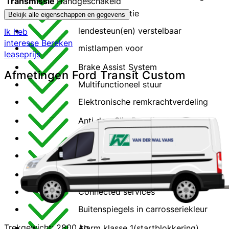
Transmissie
Handgeschakeld
Hill hold functie
Bekijk alle eigenschappen en gegevens
lendesteun(en) verstelbaar
Ik heb
interesse
Bereken
mistlampen voor
leaseprijs
Brake Assist System
Afmetingen Ford Transit Custom
Multifunctioneel stuur
Elektronische remkrachtverdeling
Anti doorSlip Regeling
Dab
Bumpers in carrosseriekleur
Anti Blokkeer Systeem
Connected services
Buitenspiegels in carrosseriekleur
Trekgewicht: 2800 kg
Alarm klasse 1(startblokkering)