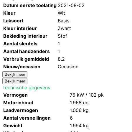
Datum eerste toelating
2021-08-02
Kleur
Wit
Laksoort
Basis
Kleur interieur
Zwart
Bekleding interieur
Stof
Aantal sleutels
1
Aantal handzenders
1
Verbruik gemiddeld
8.2
Nieuw/occasion
Occasion
Bekijk meer
Bekijk meer
Technische gegevens
Vermogen
75 kW / 102 pk
Motorinhoud
1.968 cc
Laadvermogen
1.006 kg
Aantal versnellingen
6
Gewicht
1.994 kg