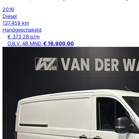
2016
Diesel
137.459 km
Handgeschakeld
€ 373,28 p/m
O.B.V. 48 MND
€ 16.900,00