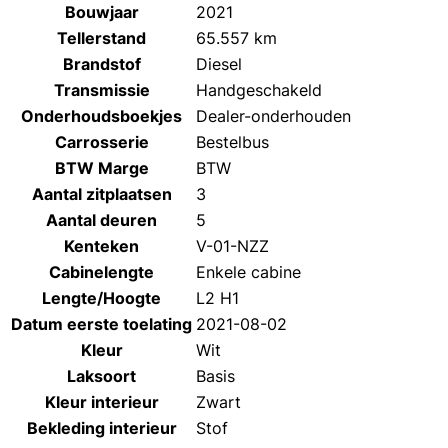
Bouwjaar
2021
Tellerstand
65.557 km
Brandstof
Diesel
Transmissie
Handgeschakeld
Onderhoudsboekjes
Dealer-onderhouden
Carrosserie
Bestelbus
BTW Marge
BTW
Aantal zitplaatsen
3
Aantal deuren
5
Kenteken
V-01-NZZ
Cabinelengte
Enkele cabine
Lengte/Hoogte
L2 H1
Datum eerste toelating
2021-08-02
Kleur
Wit
Laksoort
Basis
Kleur interieur
Zwart
Bekleding interieur
Stof