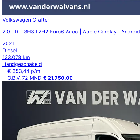
Volkswagen Crafter
2.0 TDI L3H3 L2H2 Euro6 Airco | Apple Carplay | Android
2021
Diesel
133.078 km
Handgeschakeld
€ 353,44 p/m
O.B.V. 72 MND
€ 21.750,00