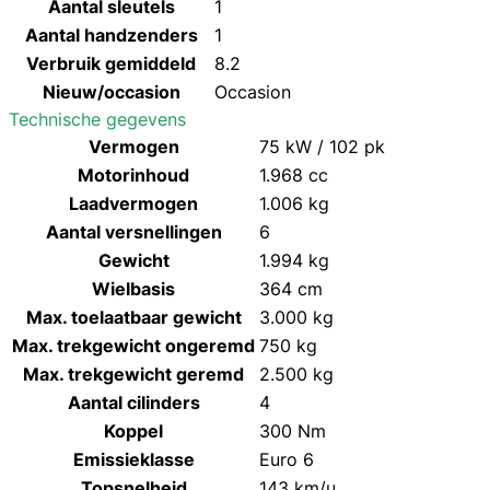
Aantal sleutels
1
Aantal handzenders
1
Verbruik gemiddeld
8.2
Nieuw/occasion
Occasion
Technische gegevens
Vermogen
75 kW / 102 pk
Motorinhoud
1.968 cc
Laadvermogen
1.006 kg
Aantal versnellingen
6
Gewicht
1.994 kg
Wielbasis
364 cm
Max. toelaatbaar gewicht
3.000 kg
Max. trekgewicht ongeremd
750 kg
Max. trekgewicht geremd
2.500 kg
Aantal cilinders
4
Koppel
300 Nm
Emissieklasse
Euro 6
Topsnelheid
143 km/u