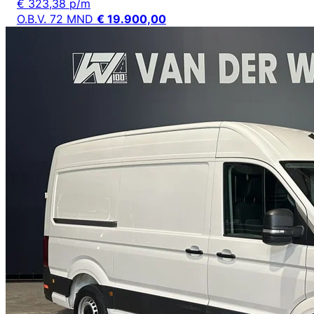
€ 323,38 p/m
O.B.V. 72 MND
€ 19.900,00