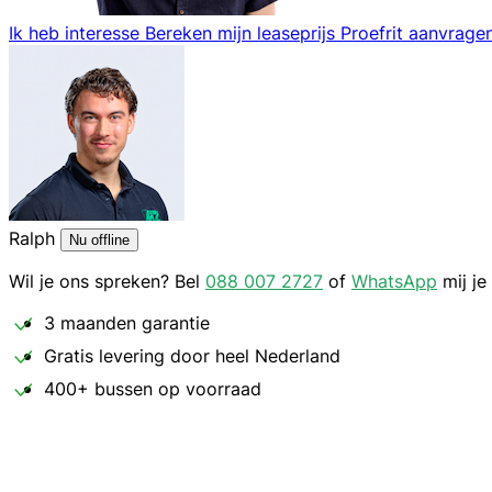
Ik heb interesse
Bereken mijn leaseprijs
Proefrit aanvrage
Ralph
Nu offline
Wil je ons spreken? Bel
088 007 2727
of
WhatsApp
mij je
3 maanden garantie
Gratis levering door heel Nederland
400+ bussen op voorraad