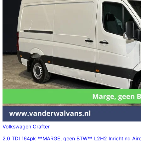
Volkswagen Crafter
2.0 TDI 164pk **MARGE, geen BTW** L2H2 Inrichting Airco