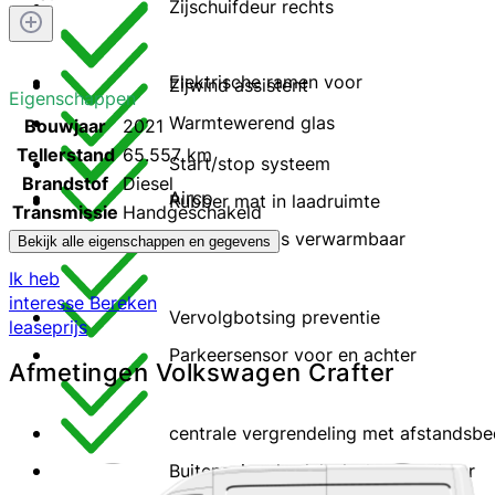
Zijschuifdeur rechts
Elektrische ramen voor
Zijwind assistent
Eigenschappen
Warmtewerend glas
Bouwjaar
2021
Tellerstand
65.557 km
Start/stop systeem
Brandstof
Diesel
Airco
Rubber mat in laadruimte
Transmissie
Handgeschakeld
Buitenspiegels verwarmbaar
Bekijk alle eigenschappen en gegevens
Ik heb
interesse
Bereken
Vervolgbotsing preventie
leaseprijs
Parkeersensor voor en achter
Afmetingen Volkswagen Crafter
centrale vergrendeling met afstandsbe
Buitenspiegels elektrisch verstelbaar