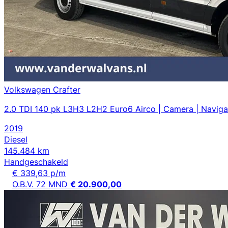
Volkswagen Crafter
2.0 TDI 140 pk L3H3 L2H2 Euro6 Airco | Camera | Navigat
2019
Diesel
145.484 km
Handgeschakeld
€ 339,63 p/m
O.B.V. 72 MND
€ 20.900,00