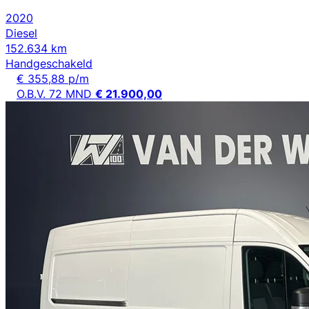
2020
Diesel
152.634 km
Handgeschakeld
€ 355,88 p/m
O.B.V. 72 MND
€ 21.900,00