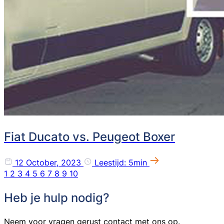
Fiat Ducato vs. Peugeot Boxer
12 October, 2023
Leestijd: 5min
1
2
3
4
5
6
7
8
9
10
Heb je hulp nodig?
Neem voor vragen gerust contact met ons op.