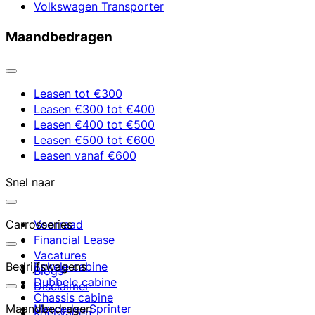
Volkswagen Transporter
Maandbedragen
Leasen tot €300
Leasen €300 tot €400
Leasen €400 tot €500
Leasen €500 tot €600
Leasen vanaf €600
Snel naar
Carrosseries
Voorraad
Financial Lease
Vacatures
Bedrijfswagens
Enkele cabine
Blogs
Dubbele cabine
Disclaimer
Chassis cabine
Maandbedragen
Mercedes Sprinter
Koelwagen