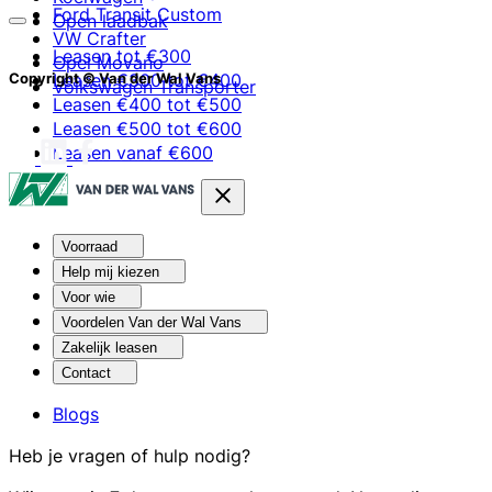
Ford Transit Custom
Open laadbak
VW Crafter
Leasen tot €300
Opel Movano
Leasen €300 tot €400
Copyright © Van der Wal Vans
Volkswagen Transporter
Leasen €400 tot €500
Leasen €500 tot €600
Leasen vanaf €600
Voorraad
Help mij kiezen
Voor wie
Voordelen Van der Wal Vans
Zakelijk leasen
Contact
Blogs
Heb je vragen of hulp nodig?