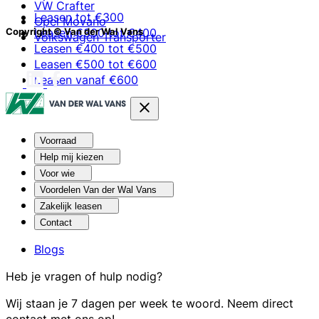
VW Crafter
Leasen tot €300
Opel Movano
Leasen €300 tot €400
Copyright © Van der Wal Vans
Volkswagen Transporter
Leasen €400 tot €500
Leasen €500 tot €600
Leasen vanaf €600
Voorraad
Help mij kiezen
Voor wie
Voordelen Van der Wal Vans
Zakelijk leasen
Contact
Blogs
Heb je vragen of hulp nodig?
Wij staan je 7 dagen per week te woord. Neem direct