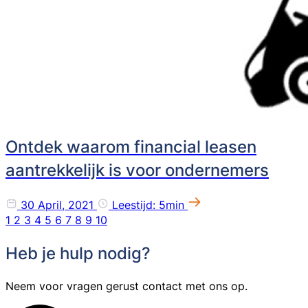
Ontdek waarom financial leasen
aantrekkelijk is voor ondernemers
30 April, 2021
Leestijd: 5min
1
2
3
4
5
6
7
8
9
10
Heb je hulp nodig?
Neem voor vragen gerust contact met ons op.