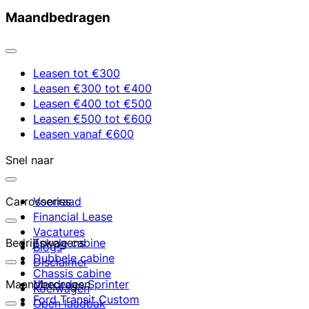
Maandbedragen
Leasen tot €300
Leasen €300 tot €400
Leasen €400 tot €500
Leasen €500 tot €600
Leasen vanaf €600
Snel naar
Carrosseries
Voorraad
Financial Lease
Vacatures
Bedrijfswagens
Enkele cabine
Blogs
Dubbele cabine
Disclaimer
Chassis cabine
Maandbedragen
Mercedes Sprinter
Koelwagen
Ford Transit Custom
Open laadbak