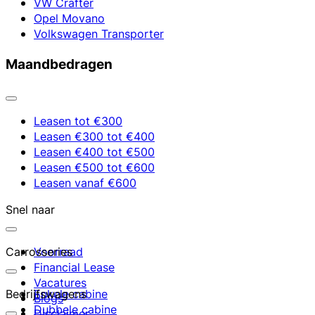
VW Crafter
Opel Movano
Volkswagen Transporter
Maandbedragen
Leasen tot €300
Leasen €300 tot €400
Leasen €400 tot €500
Leasen €500 tot €600
Leasen vanaf €600
Snel naar
Carrosseries
Voorraad
Financial Lease
Vacatures
Bedrijfswagens
Enkele cabine
Blogs
Dubbele cabine
Disclaimer