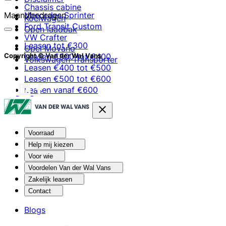
Chassis cabine
Maandbedragen
Mercedes Sprinter
Koelwagen
Ford Transit Custom
Open laadbak
VW Crafter
Leasen tot €300
Opel Movano
Leasen €300 tot €400
Copyright © Van der Wal Vans
Volkswagen Transporter
Leasen €400 tot €500
Leasen €500 tot €600
Leasen vanaf €600
Voorraad
Help mij kiezen
Voor wie
Voordelen Van der Wal Vans
Zakelijk leasen
Contact
Blogs