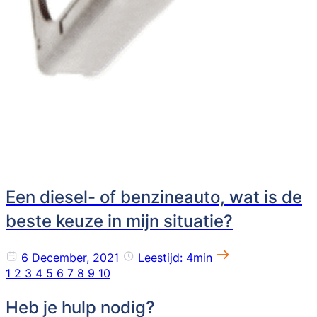
Een diesel- of benzineauto, wat is de
beste keuze in mijn situatie?
6 December, 2021
Leestijd: 4min
1
2
3
4
5
6
7
8
9
10
Heb je hulp nodig?