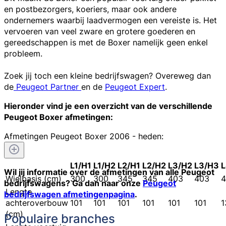
en postbezorgers, koeriers, maar ook andere
ondernemers waarbij laadvermogen een vereiste is. Het
vervoeren van veel zware en grotere goederen en
gereedschappen is met de Boxer namelijk geen enkel
probleem.
Zoek jij toch een kleine bedrijfswagen? Overeweg dan
de
Peugeot Partner
en de
Peugeot Expert
.
Hieronder vind je een overzicht van de verschillende
Peugeot Boxer afmetingen:
Afmetingen Peugeot Boxer 2006 - heden:
L1/H1
L1/H2
L2/H1
L2/H2
L3/H2
L3/H3
L
Wil jij informatie over de afmetingen van alle Peugeot
Wielbasis (cm)
300
300
345
345
403
403
4
bedrijfswagens? Ga dan naar onze
Peugeot
Lengte
bedrijfswagen afmetingenpagina
.
achteroverbouw
101
101
101
101
101
101
1
(cm)
Populaire branches