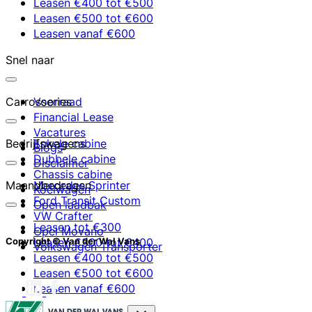
Leasen €400 tot €500
Leasen €500 tot €600
Leasen vanaf €600
Snel naar
Carrosseries
Voorraad
Financial Lease
Vacatures
Bedrijfswagens
Enkele cabine
Blogs
Dubbele cabine
Disclaimer
Chassis cabine
Maandbedragen
Mercedes Sprinter
Koelwagen
Ford Transit Custom
Open laadbak
VW Crafter
Leasen tot €300
Opel Movano
Leasen €300 tot €400
Copyright © Van der Wal Vans
Volkswagen Transporter
Leasen €400 tot €500
Leasen €500 tot €600
Leasen vanaf €600