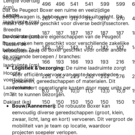
Lengte voertuig
496
496
541
541
599
599
6
(cm)
Dat de Peugeot Boxer een ruime en veelzijdige
Lengte
bedrijfswagen is, hebben we inmiddels uitgelicht. Dit
267
267
312
312
370
370
4
laadruimte (cm)
maakt de Boxer geschikt voor diverse bedrijfssectoren.
Breedte
187
187
187
187
187
187
1
laadruimte (cm)
De vele aanpasbare eigenschappen van de Peugeot
Boxer maken hem geschikt voor verschillende zakelijke
Tussen de
142
142
142
142
142
142
1
behoeften. Zo is de Boxer geschikt voor onder andere
wielkasten (cm)
de volgende beroepen / branches:
Hoogte
166
193
166
193
193
216
1
laadruimte (cm)
Logistiek & bezorging:
De ruime laadruimte zorgt
Hoogte
voor efficiënt vervoer van grote hoeveelheden
225
252
225
252
252
276
2
voertuig (cm)
goederen, gereedschappen of materialen. Dit
Laadvolume
vermindert operationele kosten door meer units per
8,0
9,5
10,0
11,5
13,0
15,0
1
(m3)
rit te kunnen bezorgen.
Daklast (kg)
150
150
150
150
150
150
1
Bouw/Aannemerij:
De robuuste Boxer kan
eenvoudig diverse gereedschappen (groot, klein,
zwaar, licht, lang en kort) vervoeren. Dit vergroot de
mobiliteit van je team op locatie, waardoor
projecten soepeler verlopen.